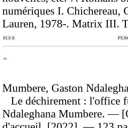
numériques I. Chichereau, Ca
Lauren, 1978-. Matrix III. T
813/.6
PS36
Mumbere, Gaston Ndaleghan
Le déchirement : l'office 
Ndaleghana Mumbere. — [Os
d'accueil, [2022]. — 123 p