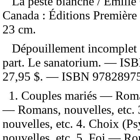
La peste blanche
/ Émilie
Canada : Éditions Première
23 cm.
Dépouillement incomplet
part. Le sanatorium. —
IS
27,95 $
. —
ISBN
9782897
1. Couples mariés — Roman
— Romans, nouvelles, etc.
nouvelles, etc. 4. Choix (
nouvelles, etc. 5. Foi — Ro