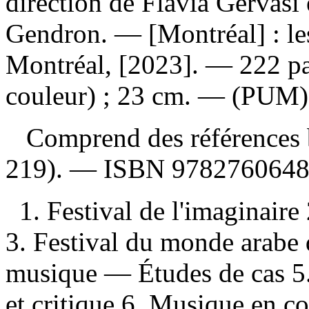
direction de Flavia Gervasi
Gendron. — [Montréal] : les
Montréal, [2023]. — 222 page
couleur) ; 23 cm. — (PUM)
Comprend des références b
219). —
ISBN
978276064
1. Festival de l'imaginaire 
3. Festival du monde arabe 
musique — Études de cas 5
et critique 6. Musique en c