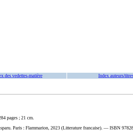
ex des vedettes-matière
Index auteurs/titre
284 pages ; 21 cm.
disparu. Paris : Flammarion, 2023 (Litterature francaise). —
ISBN
9782