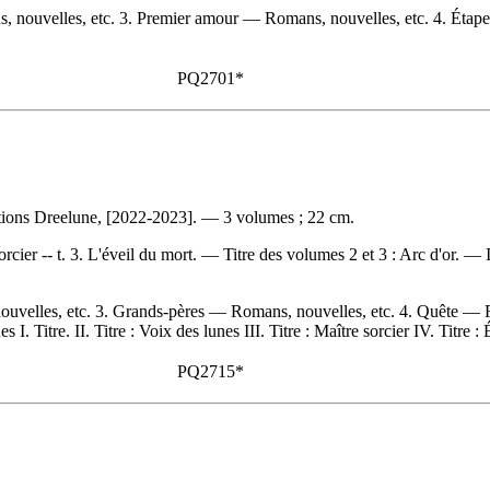
nouvelles, etc. 3. Premier amour — Romans, nouvelles, etc. 4. Étapes
PQ2701*
ions Dreelune, [2022-2023]. — 3 volumes ; 22 cm.
sorcier -- t. 3. L'éveil du mort. —
Titre des volumes 2 et 3 :
Arc d'or. —
uvelles, etc. 3. Grands-pères — Romans, nouvelles, etc. 4. Quête — R
Titre. II. Titre : Voix des lunes III. Titre : Maître sorcier IV. Titre : É
PQ2715*