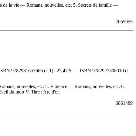
 de la vie — Romans, nouvelles, etc. 5. Secrets de famille —
7055955
ISBN
9782981653666
(t. 1) :
25,47 $
. —
ISBN
9782925308010
(t.
omans, nouvelles, etc. 5. Violence — Romans, nouvelles, etc. 6.
veil du mort V. Titre : Arc d'or.
6861489