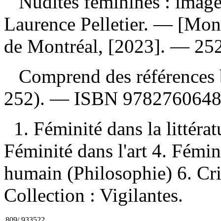
Nudités féminines : image
Laurence Pelletier. — [Montr
de Montréal, [2023]. — 252
Comprend des références b
252). —
ISBN
978276064
1. Féminité dans la littérat
Féminité dans l'art 4. Fémin
humain (Philosophie) 6. Criti
Collection : Vigilantes.
809/.933522