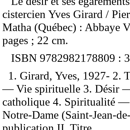
Le désir et ses égarements 
cistercien Yves Girard
/ Pie
Matha (Québec) : Abbaye V
pages ; 22 cm.
ISBN
9782982178809 :
3
1. Girard, Yves, 1927- 2.
— Vie spirituelle 3. Désir 
catholique 4. Spiritualité 
Notre-Dame (Saint-Jean-de
publication II. Titre.