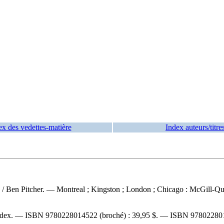
ex des vedettes-matière
Index auteurs/titre
e
/ Ben Pitcher. — Montreal ; Kingston ; London ; Chicago : McGill-Quee
index. —
ISBN
9780228014522
(broché) :
39,95 $
. —
ISBN
97802280