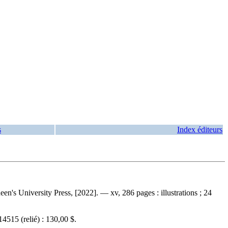
s
Index éditeurs
n's University Press, [2022]. — xv, 286 pages : illustrations ; 24
14515
(relié) :
130,00 $
.