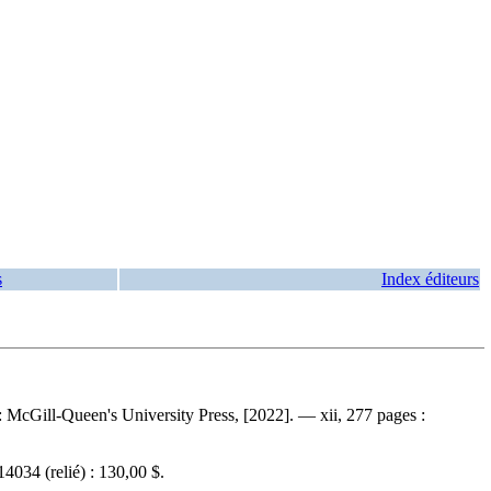
s
Index éditeurs
 McGill-Queen's University Press, [2022]. — xii, 277 pages :
14034
(relié) :
130,00 $
.