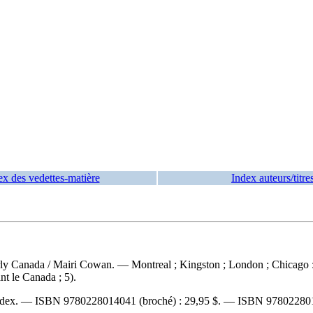
ex des vedettes-matière
Index auteurs/titre
arly Canada
/ Mairi Cowan. — Montreal ; Kingston ; London ; Chicago :
nt le Canada ; 5).
index. —
ISBN
9780228014041
(broché) :
29,95 $
. —
ISBN
97802280