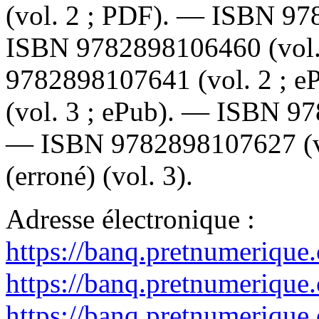
(vol. 2 ; PDF). —
ISBN
97
ISBN
9782898106460
(vol
9782898107641
(vol. 2 ; 
(vol. 3 ; ePub). —
ISBN
97
—
ISBN
9782898107627
(
(erroné) (vol. 3).
Adresse électronique :
https://banq.pretnumerique
https://banq.pretnumerique
https://banq.pretnumerique