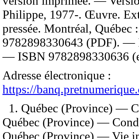
version imprimée. —
Versi
Philippe, 1977-. Œuvre. Ext
pressée. Montréal, Québec 
9782898330643
(PDF). —
—
ISBN
9782898330636
(
Adresse électronique :
https://banq.pretnumerique
1. Québec (Province) — Ci
Québec (Province) — Condit
Québec (Province) — Vie int