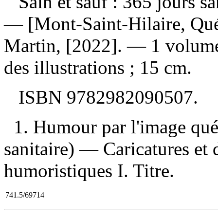
Sain et sauf : 365 jours
— [Mont-Saint-Hilaire, Québ
Martin, [2022]. — 1 volume
des illustrations ; 15 cm.
ISBN
9782982090507
.
1. Humour par l'image qué
sanitaire) — Caricatures et
humoristiques I. Titre.
741.5/69714