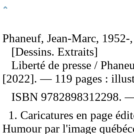
Phaneuf, Jean-Marc, 1952-, a
[Dessins. Extraits]
Liberté de presse
/ Phane
[2022]. — 119 pages : illust
ISBN
9782898312298
. 
1. Caricatures en page édi
Humour par l'image québéc