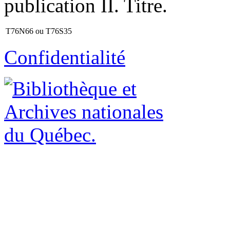
publication II. Titre.
T76N66 ou T76S35
Confidentialité