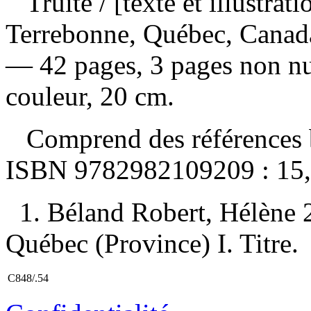
Truite
/ [texte et illustr
Terrebonne, Québec, Canada 
— 42 pages, 3 pages non num
couleur, 20 cm.
Comprend des références b
ISBN
9782982109209 :
15
1. Béland Robert, Hélène 
Québec (Province) I. Titre.
C848/.54