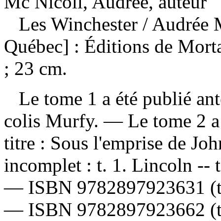
Mc Nicoll, Audrée, auteur
Les Winchester
/ Audrée 
Québec] : Éditions de Mor
; 23 cm.
Le tome 1 a été publié anté
colis Murfy. — Le tome 2 a 
titre : Sous l'emprise de J
incomplet :
t. 1. Lincoln -- 
—
ISBN
9782897923631
(
—
ISBN
9782897923662
(