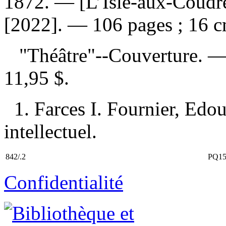
1872. — [L’Isle-aux-Coudres
[2022]. — 106 pages ; 16 c
"Théâtre"--Couverture. 
11,95 $
.
1. Farces I. Fournier, Edo
intellectuel.
842/.2
PQ15
Confidentialité