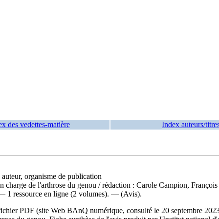
ex des vedettes-matière
Index auteurs/titre
, auteur, organisme de publication
en charge de l'arthrose du genou
/ rédaction : Carole Campion, Françoi
 — 1 ressource en ligne (2 volumes). — (Avis).
 du fichier PDF (site Web BAnQ numérique, consulté le 20 septembre 20