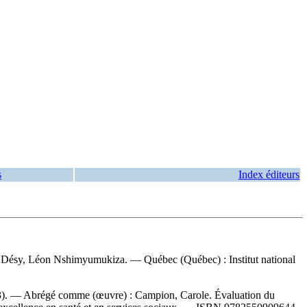
s
Index éditeurs
s Désy, Léon Nshimyumukiza. — Québec (Québec) : Institut national
23). —
Abrégé comme (œuvre) :
Campion, Carole. Évaluation du