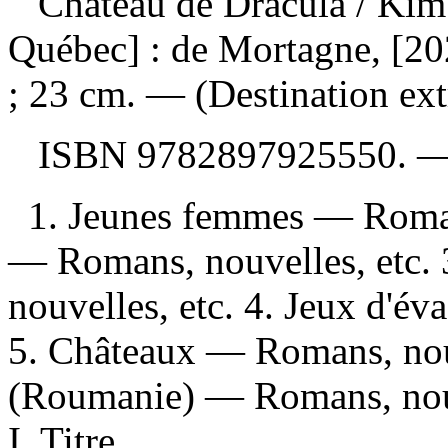
Château de Dracula
/ Kim
Québec] : de Mortagne, [202
; 23 cm. — (Destination ex
ISBN
9782897925550
. 
1. Jeunes femmes — Romans
— Romans, nouvelles, etc.
nouvelles, etc. 4. Jeux d'é
5. Châteaux — Romans, nouv
(Roumanie) — Romans, nouv
I. Titre.