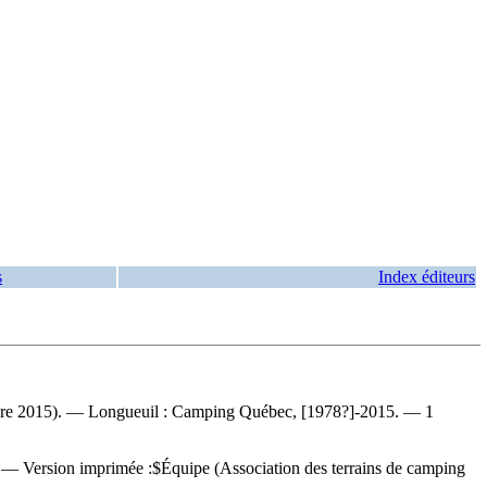
s
Index éditeurs
re 2015). — Longueuil : Camping Québec, [1978?]-2015. — 1
). —
Version imprimée :$Équipe (Association des terrains de camping