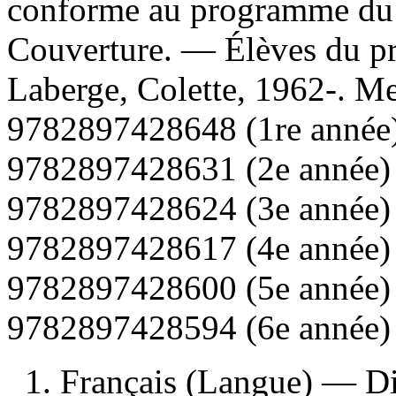
conforme au programme du M
Couverture. — Élèves du p
Laberge, Colette, 1962-. M
9782897428648
(1re année
9782897428631
(2e année)
9782897428624
(3e année)
9782897428617
(4e année)
9782897428600
(5e année)
9782897428594
(6e année)
1. Français (Langue) — Di