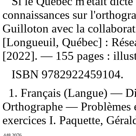
Si le Québec m'était dicté 
connaissances sur l'orthogr
Guilloton avec la collabora
[Longueuil, Québec] : Rése
[2022]. — 155 pages : illus
ISBN
9782922459104
.
1. Français (Langue) — Di
Orthographe — Problèmes et
exercices I. Paquette, Gérald
448.2076