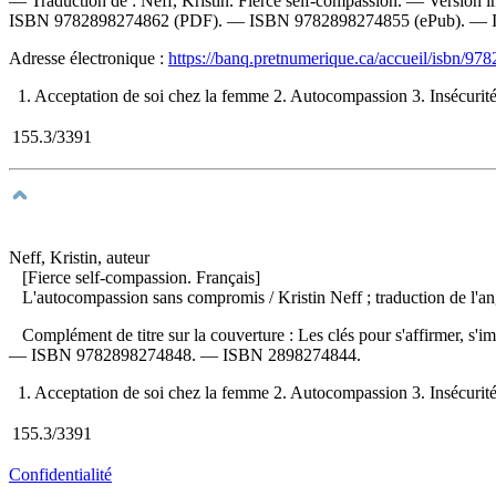
—
Traduction de :
Neff, Kristin. Fierce self-compassion. —
Version 
ISBN
9782898274862
(PDF). —
ISBN
9782898274855
(ePub). —
Adresse électronique :
https://banq.pretnumerique.ca/accueil/isbn/9
1. Acceptation de soi chez la femme 2. Autocompassion 3. Insécurité 4
155.3/3391
Neff, Kristin, auteur
[Fierce self-compassion. Français]
L'autocompassion sans compromis
/ Kristin Neff ; traduction de l
Complément de titre sur la couverture : Les clés pour s'affirmer, s
—
ISBN
9782898274848
. —
ISBN
2898274844
.
1. Acceptation de soi chez la femme 2. Autocompassion 3. Insécurité 4
155.3/3391
Confidentialité