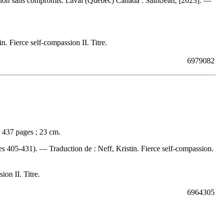
ssion sans compromis. Laval (Québec) Canada : SaintJean, [2023]. —
. Fierce self-compassion II. Titre.
6979082
— 437 pages ; 23 cm.
ages 405-431). —
Traduction de :
Neff, Kristin. Fierce self-compassion.
ion II. Titre.
6964305