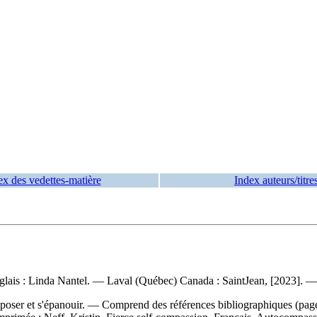
ex des vedettes-matière
Index auteurs/titre
'anglais : Linda Nantel. — Laval (Québec) Canada : SaintJean, [2023]. —
imposer et s'épanouir. — Comprend des références bibliographiques (pag