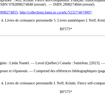
imprimée :
Neff, Kristin. Fierce self-compassion. Français. Autocompa
ISBN
9782898274848
(erroné) . —
ISBN
2898274844
(erroné).
782898274855
,
http://collections.banq.qc.ca/ark:/52327/4674907
.
. Livres de croissance personnelle 5. Livres numériques I. Neff, Kristin
BF575*
'anglais : Linda Nantel. — Laval (Québec) Canada : SaintJean, [2023]. 
'imposer et s'épanouir. — Comprend des références bibliographiques (p
. Livres de croissance personnelle I. Neff, Kristin. Fierce self-compass
BF575*