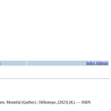
s
Index éditeurs
ères. Montréal (Québec) : Héliotrope, [2023] (K). —
ISBN