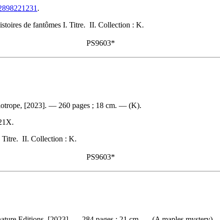
782898221231
.
oires de fantômes I. Titre. II. Collection : K.
PS9603*
iotrope, [2023]. — 260 pages ; 18 cm. — (K).
21X
.
Titre. II. Collection : K.
PS9603*
ature Editions, [2023]. — 284 pages ; 21 cm. — (A maples mystery).