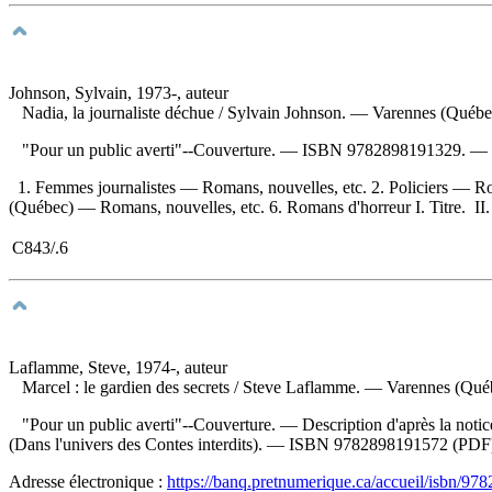
Johnson, Sylvain, 1973-, auteur
Nadia, la journaliste déchue
/ Sylvain Johnson. — Varennes (Québec
"Pour un public averti"--Couverture. —
ISBN
9782898191329
. —
1. Femmes journalistes — Romans, nouvelles, etc. 2. Policiers — Ro
(Québec) — Romans, nouvelles, etc. 6. Romans d'horreur I. Titre. II. C
C843/.6
Laflamme, Steve, 1974-, auteur
Marcel : le gardien des secrets
/ Steve Laflamme. — Varennes (Québec
"Pour un public averti"--Couverture. — Description d'après la noti
(Dans l'univers des Contes interdits). —
ISBN
9782898191572
(PDF
Adresse électronique :
https://banq.pretnumerique.ca/accueil/isbn/9