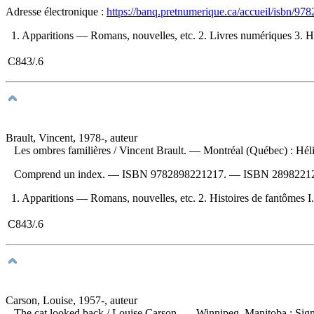
Adresse électronique :
https://banq.pretnumerique.ca/accueil/isbn/9
1. Apparitions — Romans, nouvelles, etc. 2. Livres numériques 3. Hist
C843/.6
Brault, Vincent, 1978-, auteur
Les ombres familières
/ Vincent Brault. — Montréal (Québec) : Hél
Comprend un index. —
ISBN
9782898221217
. —
ISBN
2898221
1. Apparitions — Romans, nouvelles, etc. 2. Histoires de fantômes I. 
C843/.6
Carson, Louise, 1957-, auteur
The cat looked back
/ Louise Carson. — Winnipeg, Manitoba : Sign