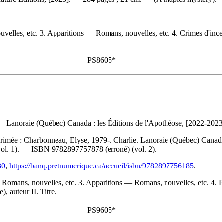
elles, etc. 3. Apparitions — Romans, nouvelles, etc. 4. Crimes d'inc
PS8605*
. — Lanoraie (Québec) Canada : les Éditions de l'Apothéose, [2022-2023
primée :
Charbonneau, Elyse, 1979-. Charlie. Lanoraie (Québec) Canada
vol. 1). —
ISBN
9782897757878
(erroné) (vol. 2).
30
,
https://banq.pretnumerique.ca/accueil/isbn/9782897756185
.
omans, nouvelles, etc. 3. Apparitions — Romans, nouvelles, etc. 4. P
, auteur II. Titre.
PS9605*