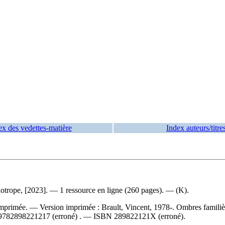
ex des vedettes-matière
Index auteurs/titre
otrope, [2023]. — 1 ressource en ligne (260 pages). — (K).
 imprimée. —
Version imprimée :
Brault, Vincent, 1978-. Ombres famili
9782898221217
(erroné) . —
ISBN
289822121X
(erroné).