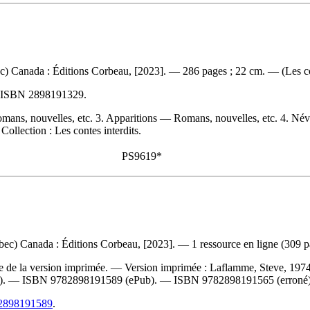
) Canada : Éditions Corbeau, [2023]. — 286 pages ; 22 cm. — (Les con
ISBN
2898191329
.
mans, nouvelles, etc. 3. Apparitions — Romans, nouvelles, etc. 4. Név
ollection : Les contes interdits.
PS9619*
) Canada : Éditions Corbeau, [2023]. — 1 ressource en ligne (309 pages
ce de la version imprimée. —
Version imprimée :
Laflamme, Steve, 1974
). —
ISBN
9782898191589
(ePub). —
ISBN
9782898191565
(erroné
782898191589
.