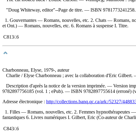
"Doug Whiteway, editor"--Page de titre. —
ISBN
9781773241258
.
1. Gouvernantes — Romans, nouvelles, etc. 2. Chats — Romans, nouv
et Ont.) — Romans, nouvelles, etc. 6. Romans à suspense I. Titre.
C813/.6
Charbonneau, Elyse, 1979-, auteur
Charlie
/ Elyse Charbonneau ; avec la collaboration d'Eric Gilbert
Description d'après la notice de la version imprimée. —
Version im
9782897756185
(vol. 1 ; ePub). —
ISBN
9782897755614
(erroné) (
Adresse électronique :
http://collections.banq.qc.ca/ark:/52327/44883
1. Filles — Romans, nouvelles, etc. 2. Femmes hypnothérapeutes — R
fantastiques 6. Livres numériques I. Gilbert, Eric (Co-auteur de Charlie)
C843/.6