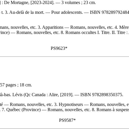
] : De Mortagne, [2023-2024]. — 3 volumes ; 23 cm.
r -- t. 3. Au-delà de la mort. — Pour adolescents. —
ISBN
97828979248
s, nouvelles, etc. 3. Apparitions — Romans, nouvelles, etc. 4. Mères
e) — Romans, nouvelles, etc. 8. Romans occultes I. Titre. II. Titre : Au
PS9623*
557 pages ; 18 cm.
 là-bas. Lévis (Qc Canada : Alire, [2019]. —
ISBN
9782898350375
.
ité — Romans, nouvelles, etc. 3. Hypnotiseurs — Romans, nouvelles, et
 7. Québec (Province) — Romans, nouvelles, etc. 8. Romans à suspense
PS9587*