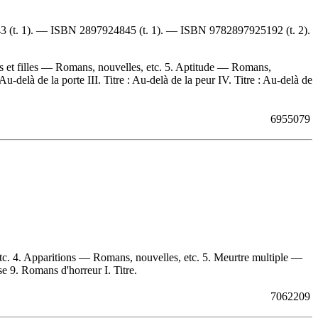
43
(t. 1). —
ISBN
2897924845
(t. 1). —
ISBN
9782897925192
(t. 2).
 et filles — Romans, nouvelles, etc. 5. Aptitude — Romans,
-delà de la porte III. Titre : Au-delà de la peur IV. Titre : Au-delà de
6955079
c. 4. Apparitions — Romans, nouvelles, etc. 5. Meurtre multiple —
 9. Romans d'horreur I. Titre.
7062209