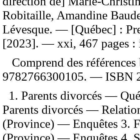
direction de] Marie-Christi
Robitaille, Amandine Baude
Lévesque. — [Québec] : Pres
[2023]. — xxi, 467 pages : i
Comprend des références 
9782766300105
. —
ISBN
1. Parents divorcés — Qu
Parents divorcés — Relatio
(Province) — Enquêtes 3. 
(Province) — Enquêtes 4. S