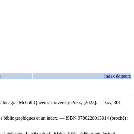
s
Index éditeurs
 Chicago : McGill-Queen's University Press, [2022]. — xxv, 301
es bibliographiques et un index. —
ISBN
9780228013914
(broché) :
 intellectuel II. Fitzpatrick, Blake, 1955-, éditeur intellectuel.