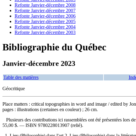
Refonte Janvier-décembre 2008
Refonte Janvier-décembre 2007
Refonte Janvier-décembre 2006
Refonte Janvier-décembre 2005
Refonte Janvier-décembre 2004
Refonte Janvier-décembre 2003
Bibliographie du Québec
Janvier-décembre 2023
Table des matières
Ind
Géocritique
Place matters : critical topographies in word and image
/ edited by Jo
pages : illustrations (certaines en couleur) ; 26 cm.
Plusieurs des contributions ici rassemblées ont été présentées lors
55,00 $
. —
ISBN
9780228013907
(relié).
1. Lieu (Philosophie) dans l'art 2. Lieu (Philosophie) dans la littératu