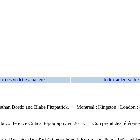
ex des vedettes-matière
Index auteurs/titre
nathan Bordo and Blake Fitzpatrick. — Montreal ; Kingston ; London ;
 de la conférence Critical topography en 2015. — Comprend des référenc
re 3. Paysages dans l'art 4. Géocritique I. Bordo, Jonathan, 1945-, éditeur