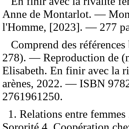
En finir avec la rivalité 
Anne de Montarlot. — Montr
l'Homme, [2023]. — 277 pa
Comprend des références b
278). —
Reproduction de (m
Elisabeth. En finir avec la r
arènes, 2022. —
ISBN
978
2761961250
.
1. Relations entre femme
Sororité 4. Coopération ch