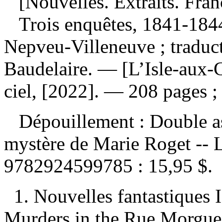
[Nouvelles. Extraits. Fran
Trois enquêtes, 1841-18
Nepveu-Villeneuve ; traduct
Baudelaire. — [L’Isle-aux-
ciel, [2022]. — 208 pages ;
Dépouillement :
Double as
mystère de Marie Roget -- 
9782924599785 :
15,95 $
.
1. Nouvelles fantastiques 
Murders in the Rue Morgue. 