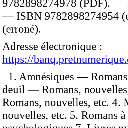
9782898274978
(PDF). —
—
ISBN
9782898274954
(
(erroné).
Adresse électronique :
https://banq.pretnumerique
1. Amnésiques — Romans, n
deuil — Romans, nouvelles, 
Romans, nouvelles, etc. 4.
nouvelles, etc. 5. Romans 
psychologiques 7. Livres nu