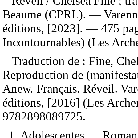
Réveil
/ Chelsea Fine ; tr
Beaume (CPRL). — Varenne
éditions, [2023]. — 475 pa
Incontournables) (Les Arche
Traduction de :
Fine, Che
Reproduction de (manifesta
Anew. Français. Réveil. Va
éditions, [2016] (Les Arche
9782898089725
.
1. Adolescentes — Romans,