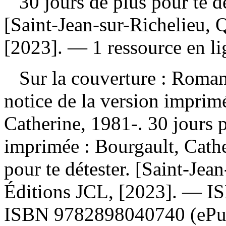
30 jours de plus pour te d
[Saint-Jean-sur-Richelieu, 
[2023]. — 1 ressource en li
Sur la couverture : Romanc
notice de la version impri
Catherine, 1981-. 30 jours 
imprimée :
Bourgault, Cathe
pour te détester. [Saint-Jea
Éditions JCL, [2023]. —
I
ISBN
9782898040740
(eP