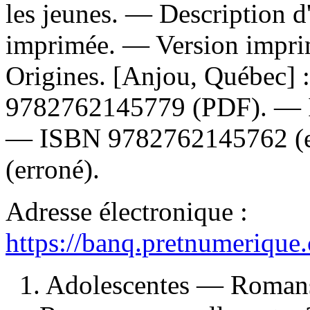
les jeunes. — Description d'
imprimée. —
Version impr
Origines. [Anjou, Québec] 
9782762145779
(PDF). —
—
ISBN
9782762145762
(
(erroné).
Adresse électronique :
https://banq.pretnumerique
1. Adolescentes — Romans,