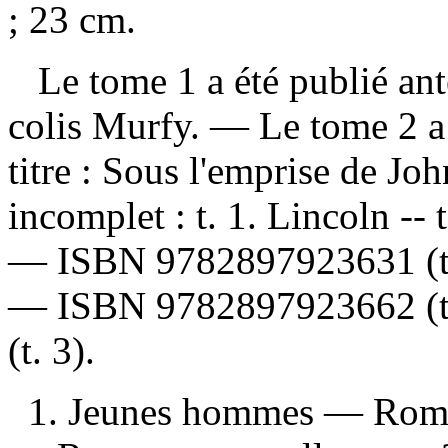
; 23 cm.
Le tome 1 a été publié anté
colis Murfy. — Le tome 2 a 
titre : Sous l'emprise de J
incomplet :
t. 1. Lincoln -- 
—
ISBN
9782897923631
(
—
ISBN
9782897923662
(
(t. 3).
1. Jeunes hommes — Romans