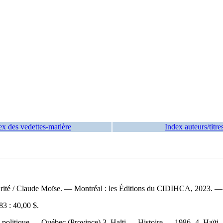
ex des vedettes-matière
Index auteurs/titre
arité
/ Claude Moïse. — Montréal : les Éditions du CIDIHCA, 2023. — 
3 :
40,00 $
.
é politique — Québec (Province) 3. Haïti — Histoire — 1986- 4. Haïti 