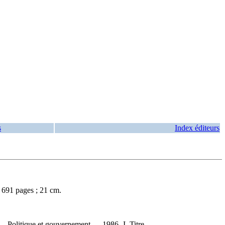
s
Index éditeurs
691 pages ; 21 cm.
— Politique et gouvernement — 1986- I. Titre.