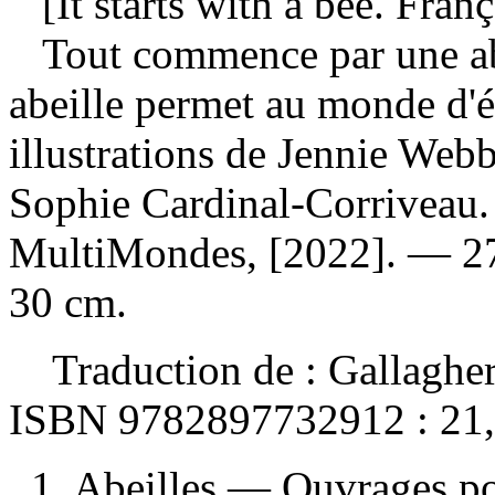
[It starts with a bee. Franç
Tout commence par une ab
abeille permet au monde d'
illustrations de Jennie Webbe
Sophie Cardinal-Corriveau.
MultiMondes, [2022]. — 27 p
30 cm.
Traduction de :
Gallagher
ISBN
9782897732912 :
21
1. Abeilles — Ouvrages pou