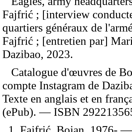
Eagles, army headquarters
Fajfrić ; [interview conduc
quartiers généraux de l'armé
Fajfrić ; [entretien par] M
Dazibao, 2023.
Catalogue d'œuvres de Boja
compte Instagram de Daziba
Texte en anglais et en fran
(ePub). —
ISBN
29221356
1. Fajfrić, Bojan, 1976- —