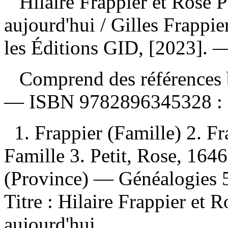
Hilaire Frappier et Rose P
aujourd'hui
/ Gilles Frappi
les Éditions GID, [2023]. — 
Comprend des références b
—
ISBN
9782896345328 :
1. Frappier (Famille) 2. F
Famille 3. Petit, Rose, 16
(Province) — Généalogies 5. 
Titre : Hilaire Frappier et 
aujourd'hui.