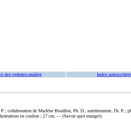
ex des vedettes-matière
Index auteurs/titre
t. P. ; collaboration de Marlène Bouillon, Ph. D., nutritionniste, Dt. P.
ustrations en couleur ; 27 cm. — (Savoir quoi manger).