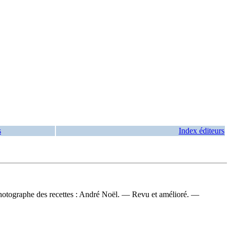
s
Index éditeurs
 ; photographe des recettes : André Noël. — Revu et amélioré. —