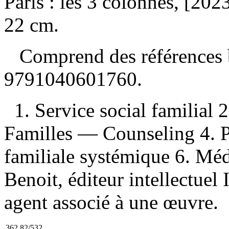
Paris : les 3 colonnes, [2023
22 cm.
Comprend des références 
9791040601760
.
1. Service social familial
Familles — Counseling 4. P
familiale systémique 6. Médi
Benoit, éditeur intellectuel
agent associé à une œuvre.
362.82/532