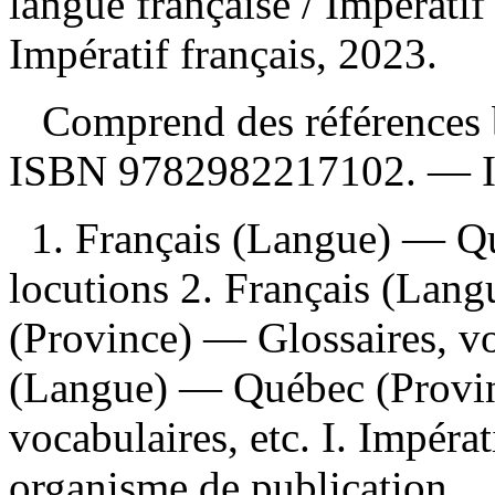
langue française
/ Impérati
Impératif français, 2023.
Comprend des références b
ISBN
9782982217102
. —
1. Français (Langue) — Q
locutions 2. Français (Lan
(Province) — Glossaires, voc
(Langue) — Québec (Provin
vocabulaires, etc. I. Impéra
organisme de publication.