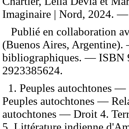
Chartier, Leila Devia et Ma
Imaginaire | Nord, 2024. — 
Publié en collaboration av
(Buenos Aires, Argentine).
bibliographiques. —
ISBN
2923385624
.
1. Peuples autochtones — 
Peuples autochtones — Relat
autochtones — Droit 4. Ter
5. Littérature indienne d'