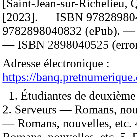
[Saint-Jean-sur-Richelieu, 
[2023]. —
ISBN
97828980
9782898040832
(ePub). 
—
ISBN
2898040525
(erro
Adresse électronique :
https://banq.pretnumerique
1. Étudiantes de deuxième
2. Serveurs — Romans, nouve
— Romans, nouvelles, etc. 
Romans, nouvelles, etc. 5. 