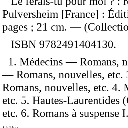
Le ferais-tu pour moi ? :
Pulversheim [France] : Édi
pages ; 21 cm. — (Collecti
ISBN
9782491404130
.
1. Médecins — Romans, nou
— Romans, nouvelles, etc. 
Romans, nouvelles, etc. 4.
etc. 5. Hautes-Laurentides
etc. 6. Romans à suspense I.
C843/.6