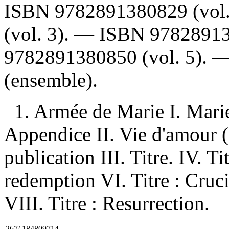
ISBN
9782891380829
(vol
(vol. 3). —
ISBN
9782891
9782891380850
(vol. 5). 
(ensemble).
1. Armée de Marie I. Mari
Appendice II. Vie d'amour 
publication III. Titre. IV. T
redemption VI. Titre : Cruci
VIII. Titre : Resurrection.
267/.184809714