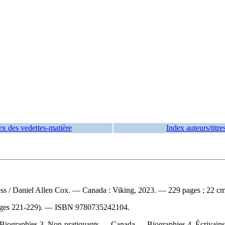
ex des vedettes-matière
Index auteurs/titre
ess
/ Daniel Allen Cox. — Canada : Viking, 2023. — 229 pages ; 22 cm
ages 221-229). —
ISBN
9780735242104
.
iographies 3. Non-pratiquants — Canada — Biographies 4. Écrivains q