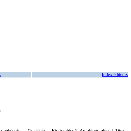
s
Index éditeurs
.
uébécois — 21e siècle — Biographies 5. Autobiographies I. Titre.