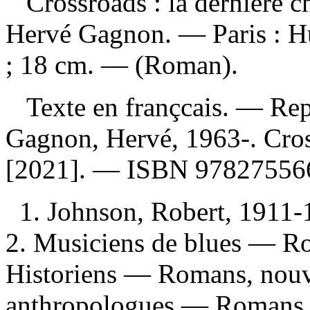
Crossroads : la dernière
Hervé Gagnon. — Paris : H
; 18 cm. — (Roman).
Texte en françcais. —
Rep
Gagnon, Hervé, 1963-. Cros
[2021]. —
ISBN
97827556
1. Johnson, Robert, 1911-
2. Musiciens de blues — Rom
Historiens — Romans, nouve
anthropologues — Romans, n