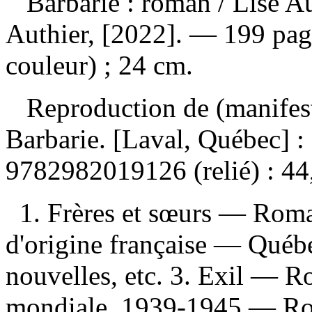
Barbarie : roman
/ Lise A
Authier, [2022]. — 199 pages
couleur) ; 24 cm.
Reproduction de (manifest
Barbarie. [Laval, Québec] :
9782982019126
(relié) :
44
1. Frères et sœurs — Roma
d'origine française — Qué
nouvelles, etc. 3. Exil — R
mondiale, 1939-1945 — Roma