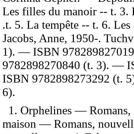
Les filles du manoir -- t. 3.
.t. 5. La tempête -- t. 6. L
Jacobs, Anne, 1950-. Tuchv
1). —
ISBN
97828982701
9782898270840
(t. 3). —
ISBN
9782898273292
(t. 
6).
1. Orphelines — Romans, n
maison — Romans, nouvelle