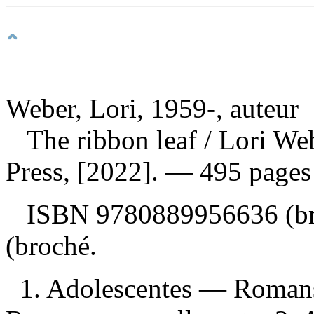
Weber, Lori, 1959-, auteur
The ribbon leaf
/ Lori We
Press, [2022]. — 495 pages :
ISBN
9780889956636
(b
(broché.
1. Adolescentes — Romans,