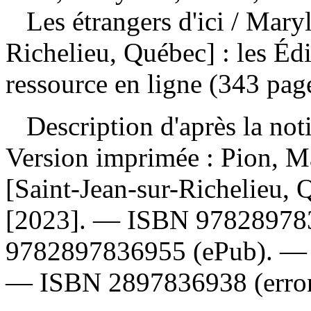
Les étrangers d'ici
/ Maryl
Richelieu, Québec] : les Éd
ressource en ligne (343 pag
Description d'après la not
Version imprimée :
Pion, Ma
[Saint-Jean-sur-Richelieu, Q
[2023]. —
ISBN
97828978
9782897836955
(ePub). 
—
ISBN
2897836938
(erro