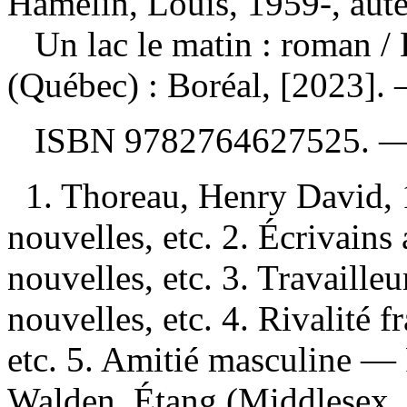
Hamelin, Louis, 1959-, aut
Un lac le matin : roman
/
(Québec) : Boréal, [2023].
ISBN
9782764627525
. 
1. Thoreau, Henry David
nouvelles, etc. 2. Écrivai
nouvelles, etc. 3. Travaille
nouvelles, etc. 4. Rivalité 
etc. 5. Amitié masculine — 
Walden, Étang (Middlesex,