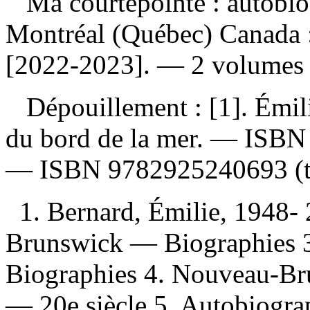
Ma courtepointe : autobi
Montréal (Québec) Canada : 
[2022-2023]. — 2 volumes 
Dépouillement :
[1]. Émil
du bord de la mer. —
ISB
—
ISBN
9782925240693
(t
1. Bernard, Émilie, 1948
Brunswick — Biographies 
Biographies 4. Nouveau-Br
— 20e siècle 5. Autobiograph