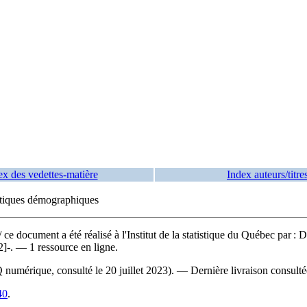
ex des vedettes-matière
Index auteurs/titre
stiques démographiques
/ ce document a été réalisé à l'Institut de la statistique du Québec pa
]-. — 1 ressource en ligne.
umérique, consulté le 20 juillet 2023). — Dernière livraison consultée 
40
.