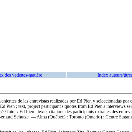
ex des vedettes-matière
Index auteurs/titre
rovenientes de las entrevistas realizadas por Ed Pien y seleccionadas por 
d Pien ; text, project participant's quotes from Ed Pien's interviews se
/ futur / Ed Pien ; texte, citations des participants extraites des entrev
 Bernard Schutze. — Alma (Québec) : Toronto (Ontario) : Centre Sagami