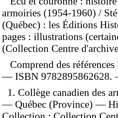
Écu et couronne : histoir
armoiries (1954-1960)
/ St
(Québec) : les Éditions Hi
pages : illustrations (certa
(Collection Centre d'archive
Comprend des références b
—
ISBN
9782895862628
.
1. Collège canadien des a
— Québec (Province) — Histo
Collection : Collection Cent