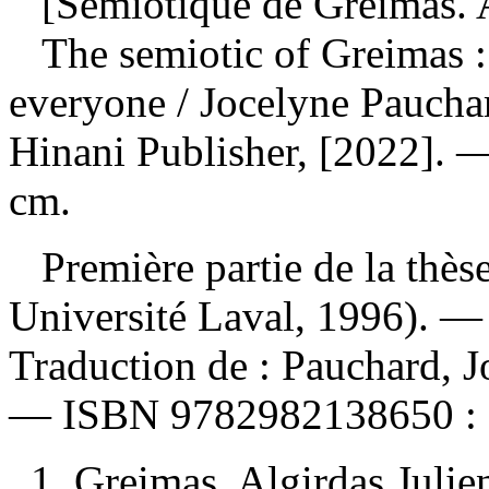
[Sémiotique de Greimas. A
The semiotic of Greimas :
everyone
/ Jocelyne Paucha
Hinani Publisher, [2022]. — 
cm.
Première partie de la thèse 
Université Laval, 1996). —
Traduction de :
Pauchard, J
—
ISBN
9782982138650 :
1. Greimas, Algirdas Juli