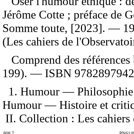
Oser l'humour éthique : d
Jérôme Cotte ; préface de 
Somme toute, [2023]. — 19
(Les cahiers de l'Observatoi
Comprend des références b
199). —
ISBN
978289794
1. Humour — Philosophie
Humour — Histoire et critique
II. Collection : Les cahiers
808.7
PN614