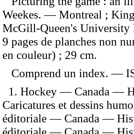
Picturing the game : an il
Weekes. — Montreal ; King
McGill-Queen's University P
9 pages de planches non numé
en couleur) ; 29 cm.
Comprend un index. —
I
1. Hockey — Canada — H
Caricatures et dessins humo
éditoriale — Canada — Histo
éditoriale — Canada — Hist