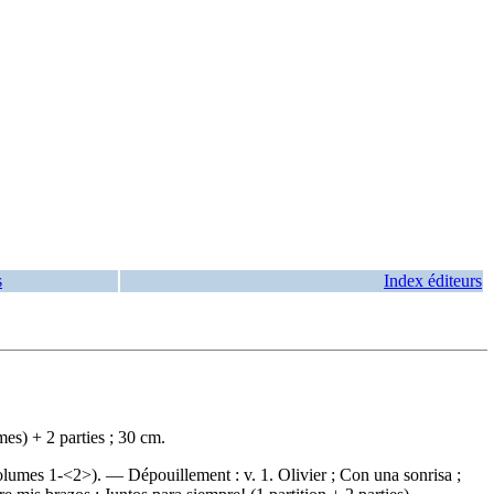
s
Index éditeurs
es) + 2 parties ; 30 cm.
(volumes 1-<2>). —
Dépouillement :
v. 1. Olivier ; Con una sonrisa ;