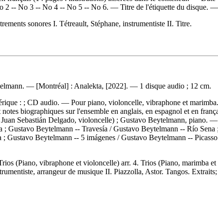
o 2 -- No 3 -- No 4 -- No 5 -- No 6. — Titre de l'étiquette du disque. 
ements sonores I. Tétreault, Stéphane, instrumentiste II. Titre.
elmann. — [Montréal] : Analekta, [2022]. — 1 disque audio ; 12 cm.
mérique : ; CD audio. — Pour piano, violoncelle, vibraphone et marim
tes biographiques sur l'ensemble en anglais, en espagnol et en français
uan Sebastián Delgado, violoncelle) ; Gustavo Beytelmann, piano. — 
la ; Gustavo Beytelmann -- Travesía / Gustavo Beytelmann -- Río Sena ;
lla ; Gustavo Beytelmann -- 5 imágenes / Gustavo Beytelmann -- Picasso
rios (Piano, vibraphone et violoncelle) arr. 4. Trios (Piano, marimba et 
rumentiste, arrangeur de musique II. Piazzolla, Astor. Tangos. Extraits