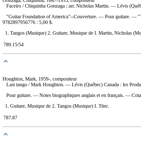
Gonzaga, Chiquinha, 1847-1935, compositeur
Faceiro
/ Chiquinha Gonzaga ; arr. Nicholas Martin. — Lévis (Québe
"Guitar Foundation of America"--Couverture. — Pour guitare. — "T
9782897956776 :
5,00 $
.
1. Tangos (Musique) 2. Guitare, Musique de I. Martin, Nicholas (Mus
789.15/54
Houghton, Mark, 1959-, compositeur
Last tango
/ Mark Houghton. — Lévis (Québec) Canada : les Product
Pour guitare. — Notes biographiques anglais et en français. —
Cota
1. Guitare, Musique de 2. Tangos (Musique) I. Titre.
787.87