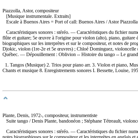
Piazzolla, Astor, compositeur
[Musique instrumentale. Extraits]
Escale à Buenos Aires
= Port of call: Buenos Aires / Astor Piazzo
Caractéristiques sonores : stéréo. — Caractéristiques du fichier num
flûte et guitare; 5e œuvre à l'origine pour violon (alto), piano, gui
biographiques sur les interprètes et sur le compositeur, et notes de p
Djokic, violon (1re-2e et 5e œuvres) ; Chloé Dominguez, violoncelle 
Québec. —
Dépouillement :
Oblivion -- Histoire du tango -- Le gran
1. Tangos (Musique) 2. Trios pour piano arr. 3. Violon et piano, Mu
Chants et musique 8. Enregistrements sonores I. Bessette, Louise, 1959-
Plante, Denis, 1972-, compositeur, instrumentiste
Suite tango
/ Denis Plante, bandonéon ; Stéphane Tétreault, violonc
Caractéristiques sonores : stéréo. — Caractéristiques du fichier nu
notes biographiques sur le compositeur et les interprètes en anglais et