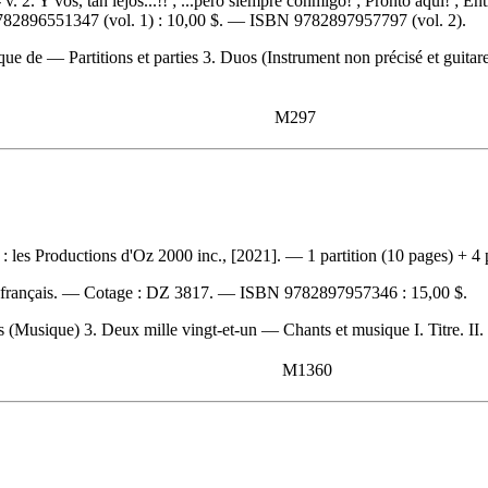
v. 2. Y vos, tan lejos...!! ; ...pero siempre conmigo! ; Pronto aquí! ; En
782896551347
(vol. 1) :
10,00 $
. —
ISBN
9782897957797
(vol. 2).
ue de — Partitions et parties 3. Duos (Instrument non précisé et guitare) 
M297
les Productions d'Oz 2000 inc., [2021]. — 1 partition (10 pages) + 4 p
 français. —
Cotage :
DZ 3817. —
ISBN
9782897957346 :
15,00 $
.
 (Musique) 3. Deux mille vingt-et-un — Chants et musique I. Titre. II. Ti
M1360