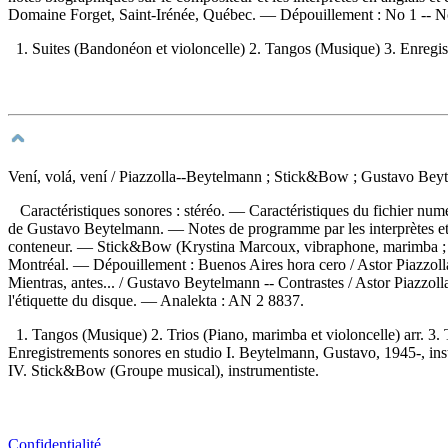
Domaine Forget, Saint-Irénée, Québec. —
Dépouillement :
No 1 -- N
1. Suites (Bandonéon et violoncelle) 2. Tangos (Musique) 3. Enregistr
Vení, volá, vení
/ Piazzolla--Beytelmann ; Stick&Bow ; Gustavo Beyt
Caractéristiques sonores : stéréo. — Caractéristiques du fichier nu
de Gustavo Beytelmann. — Notes de programme par les interprètes et no
conteneur. — Stick&Bow (Krystina Marcoux, vibraphone, marimba ; J
Montréal. —
Dépouillement :
Buenos Aires hora cero / Astor Piazzol
Mientras, antes... / Gustavo Beytelmann -- Contrastes / Astor Piazzo
l'étiquette du disque. —
Analekta :
AN 2 8837.
1. Tangos (Musique) 2. Trios (Piano, marimba et violoncelle) arr. 3. T
Enregistrements sonores en studio I. Beytelmann, Gustavo, 1945-, inst
IV. Stick&Bow (Groupe musical), instrumentiste.
Confidentialité