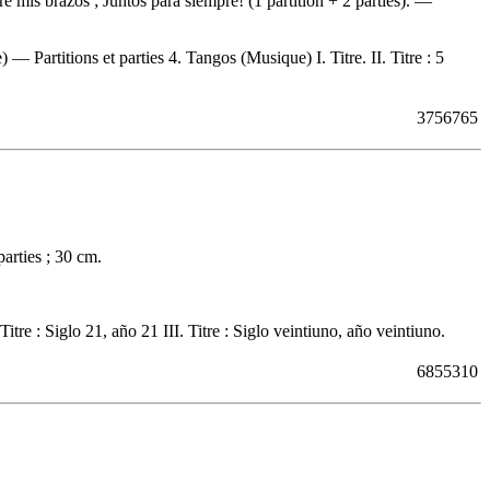
tre mis brazos ; Juntos para siempre! (1 partition + 2 parties). —
— Partitions et parties 4. Tangos (Musique) I. Titre. II. Titre : 5
3756765
arties ; 30 cm.
tre : Siglo 21, año 21 III. Titre : Siglo veintiuno, año veintiuno.
6855310