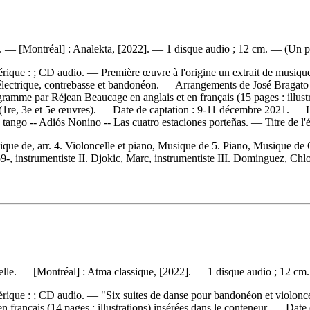
lla. — [Montréal] : Analekta, [2022]. — 1 disque audio ; 12 cm. — (Un
érique : ; CD audio. — Première œuvre à l'origine un extrait de musique
tare électrique, contrebasse et bandonéon. — Arrangements de José Bragat
rogramme par Réjean Beaucage en anglais et en français (15 pages : illus
(1re, 3e et 5e œuvres). — Date de captation : 9-11 décembre 2021. — Li
d tango -- Adiós Nonino -- Las cuatro estaciones porteñas. — Titre de l
sique de, arr. 4. Violoncelle et piano, Musique de 5. Piano, Musique d
, instrumentiste II. Djokic, Marc, instrumentiste III. Dominguez, Chloé, 
elle. — [Montréal] : Atma classique, [2022]. — 1 disque audio ; 12 cm.
mérique : ; CD audio. — "Six suites de danse pour bandonéon et violon
 en français (14 pages : illustrations) insérées dans le conteneur. — Dat