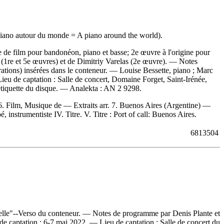
 piano autour du monde = A piano around the world).
 de film pour bandonéon, piano et basse; 2e œuvre à l'origine pour
o (1re et 5e œuvres) et de Dimitriy Varelas (2e œuvre). — Notes
trations) insérées dans le conteneur. — Louise Bessette, piano ; Marc
eu de captation : Salle de concert, Domaine Forget, Saint-Irénée,
'étiquette du disque. —
Analekta :
AN 2 9298.
e 6. Film, Musique de — Extraits arr. 7. Buenos Aires (Argentine) —
instrumentiste IV. Titre. V. Titre : Port of call: Buenos Aires.
6813504
celle"--Verso du conteneur. — Notes de programme par Denis Plante et
e de captation : 6-7 mai 2022. — Lieu de captation : Salle de concert du