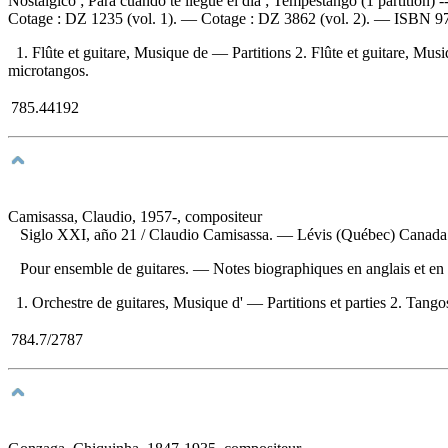
Nostálgico ; Para cuando te llegue el día ; Tempestango (1 partition) -- 
Cotage :
DZ 1235 (vol. 1). —
Cotage :
DZ 3862 (vol. 2). —
ISBN
9
1. Flûte et guitare, Musique de — Partitions 2. Flûte et guitare, Musiq
microtangos.
785.44192
Camisassa, Claudio, 1957-, compositeur
Siglo XXI, año 21
/ Claudio Camisassa. — Lévis (Québec) Canada : 
Pour ensemble de guitares. — Notes biographiques en anglais et en
1. Orchestre de guitares, Musique d' — Partitions et parties 2. Tangos
784.7/2787