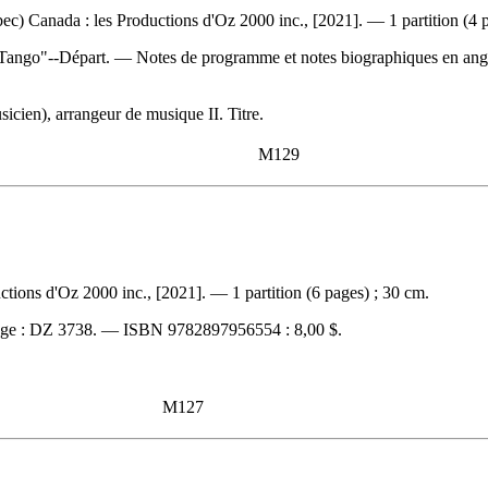
c) Canada : les Productions d'Oz 2000 inc., [2021]. — 1 partition (4 p
ango"--Départ. — Notes de programme et notes biographiques en angl
icien), arrangeur de musique II. Titre.
M129
ions d'Oz 2000 inc., [2021]. — 1 partition (6 pages) ; 30 cm.
ge :
DZ 3738. —
ISBN
9782897956554 :
8,00 $
.
M127