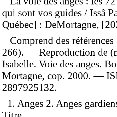
La voie des anges : les 72 
qui sont vos guides
/ Issâ 
Québec] : DeMortagne, [20
Comprend des références b
266). —
Reproduction de (m
Isabelle. Voie des anges. Bo
Mortagne, cop. 2000. —
I
2897925132
.
1. Anges 2. Anges gardien
Titre.