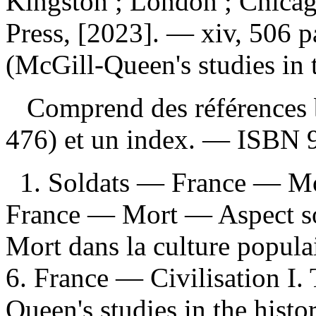
Kingston ; London ; Chicag
Press, [2023]. — xiv, 506 pa
(McGill-Queen's studies in t
Comprend des références b
476) et un index. —
ISBN
1. Soldats — France — Mo
France — Mort — Aspect soci
Mort dans la culture popula
6. France — Civilisation I. 
Queen's studies in the histor