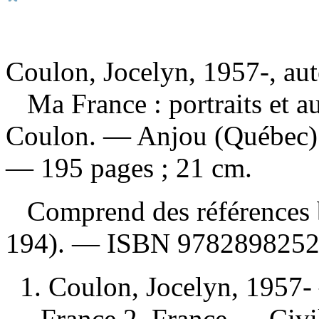
Coulon, Jocelyn, 1957-, aut
Ma France : portraits et a
Coulon. — Anjou (Québec) :
— 195 pages ; 21 cm.
Comprend des références b
194). —
ISBN
978289825
1. Coulon, Jocelyn, 1957- 
— France 2. France — Civi