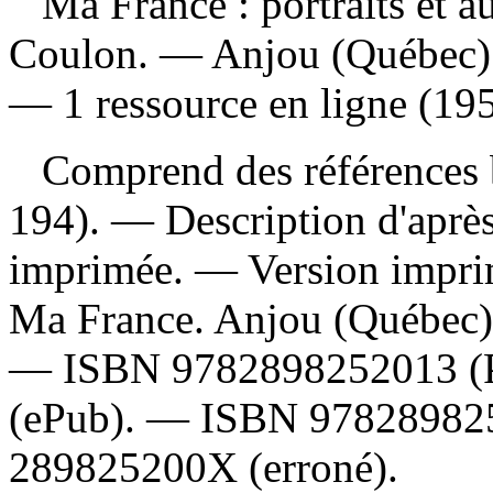
Ma France : portraits et a
Coulon. — Anjou (Québec) :
— 1 ressource en ligne (195
Comprend des références b
194). — Description d'après 
imprimée. —
Version impr
Ma France. Anjou (Québec) :
—
ISBN
9782898252013
(
(ePub). —
ISBN
97828982
289825200X
(erroné).