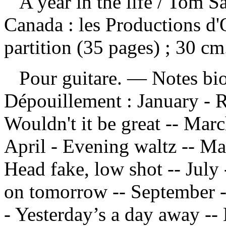
A year in the life
/ Tom Sa
Canada : les Productions d'
partition (35 pages) ; 30 cm
Pour guitare. — Notes bio
Dépouillement :
January - R
Wouldn't it be great -- Mar
April - Evening waltz -- May
Head fake, low shot -- July
on tomorrow -- September - 
- Yesterday’s a day away -