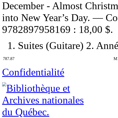
December - Almost Christma
into New Year’s Day. —
Co
9782897958169 :
18,00 $
.
1. Suites (Guitare) 2. Ann
787.87
M
Confidentialité